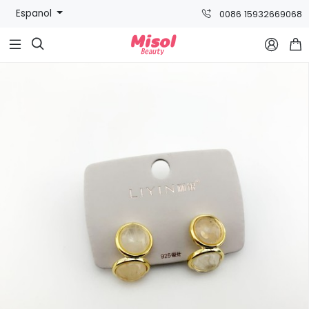
Espanol
0086 15932669068


